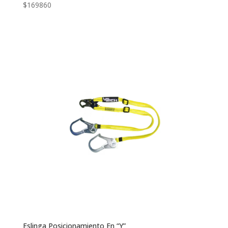
$
169860
Eslinga Posicionamiento En “Y”