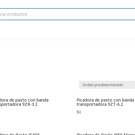
dora de pasto con banda
Picadora de pasto con banda
sportadora 9ZR-3.2
transportadora 9ZT-6.2
$
0
dora de Pasto JF40P
Picadora de Pasto JF50 Max