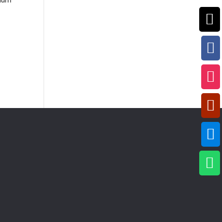





