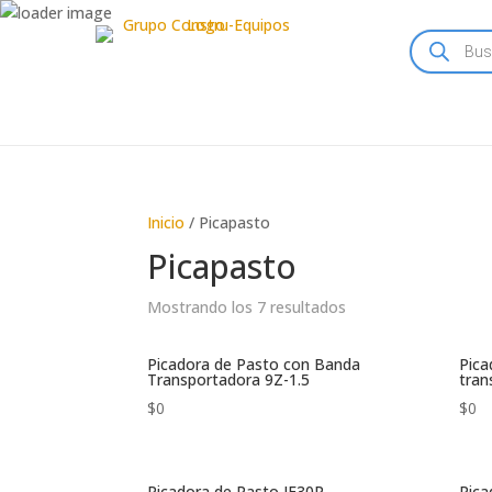
Búsqueda
de
productos
Inicio
/ Picapasto
Picapasto
Mostrando los 7 resultados
Picadora de Pasto con Banda
Pica
Transportadora 9Z-1.5
tran
$
0
$
0
Picadora de Pasto JF30P
Pica