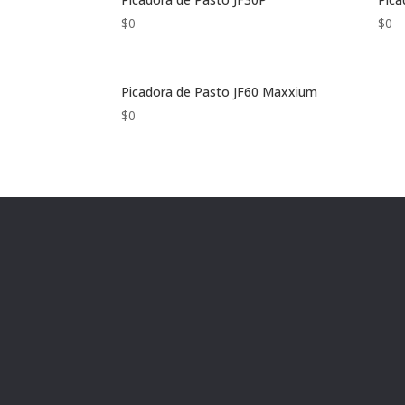
$
0
$
0
Picadora de Pasto JF60 Maxxium
$
0
Ubicación
grupoconstruequipos@gmail.com
Carrera 50 #40-92 Medellín