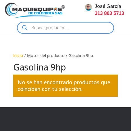
José García
313 803 5713
Búsqueda
de
productos
Inicio
/ Motor del producto / Gasolina 9hp
Gasolina 9hp
No se han encontrado productos que
coincidan con tu selección.