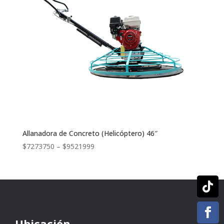
Allanadora de Concreto (Helicóptero) 46″
$
7273750
–
$
9521999


Ubicación