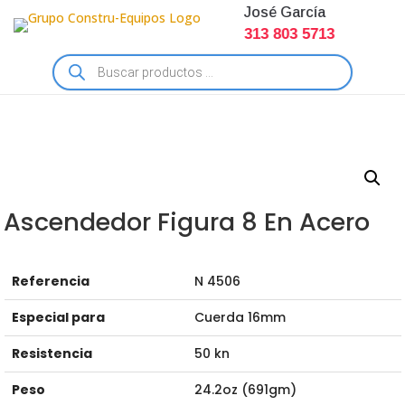
José García
313 803 5713
Búsqueda
de
productos
Ascendedor Figura 8 En Acero
Referencia
N 4506
Especial para
Cuerda 16mm
Resistencia
50 kn
Peso
24.2oz (691gm)