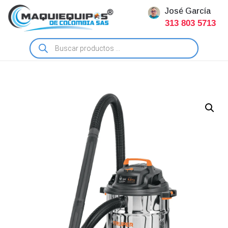
José García
313 803 5713
Búsqueda
de
productos