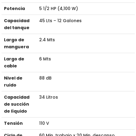
Potencia
5 1/2 HP (4,100 W)
Capacidad
45 Lts – 12 Galones
del tanque
Largo de
2.4 Mts
manguera
Largo de
6 Mts
cable
Nivel de
88 dB
ruido
Capacidad
34 Litros
de succión
de líquido
Tensión
110 V
Ciclo de
60 Min. trabajo x 20 Min. descanso.