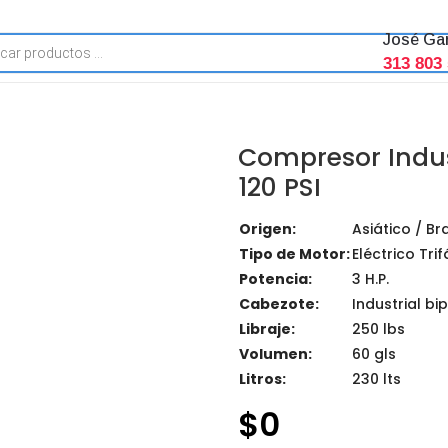
José Ga
313 803
Compresor Indust
120 PSI
Origen:
Asiático / Br
Tipo de Motor:
Eléctrico Tri
Potencia:
3 H.P.
Cabezote:
Industrial bi
Libraje:
250 lbs
Volumen:
60 gls
Litros:
230 lts
$
0