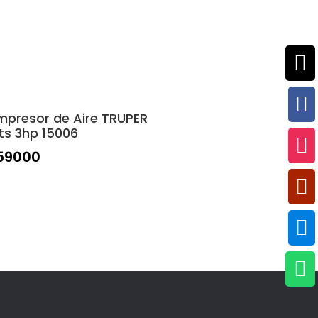


presor de Aire TRUPER
ts 3hp 15006

59000


