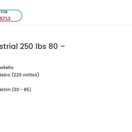
rcía
 5713
rial 250 lbs 80 –
asileño
fásico (220 voltios)
pistón (30 - 65)