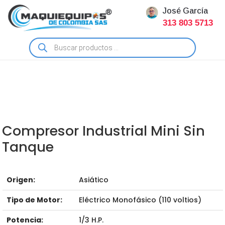
José García
313 803 5713
Búsqueda
de
productos
Compresor Industrial Mini Sin
Tanque
Origen:
Asiático
Tipo de Motor:
Eléctrico Monofásico (110 voltios)
Potencia:
1/3 H.P.