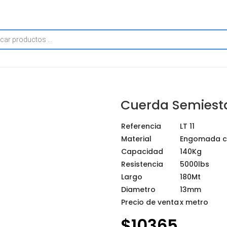
Cuerda Semiest
Referencia
LT 11
Material
Engomada co
Capacidad
140Kg
Resistencia
5000lbs
Largo
180Mt
Diametro
13mm
Precio de venta
x metro
$
10365