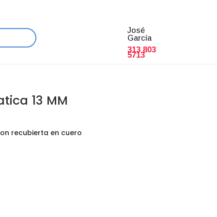
José
García
313 803
5713
atica 13 MM
n recubierta en cuero