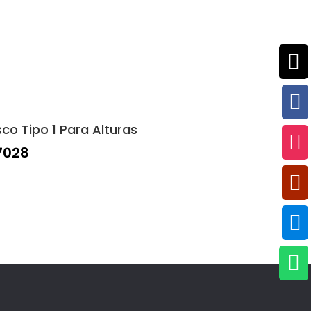


co Tipo 1 Para Alturas

7028


