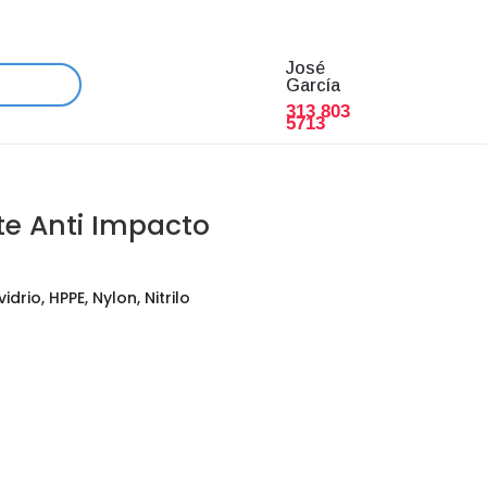
José
García
313 803
5713
te Anti Impacto
idrio, HPPE, Nylon, Nitrilo