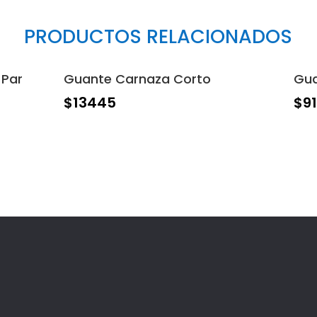
PRODUCTOS RELACIONADOS
 Par
Guante Carnaza Corto
Gua
$
13445
$
9
Ventas al Mayor y Detal