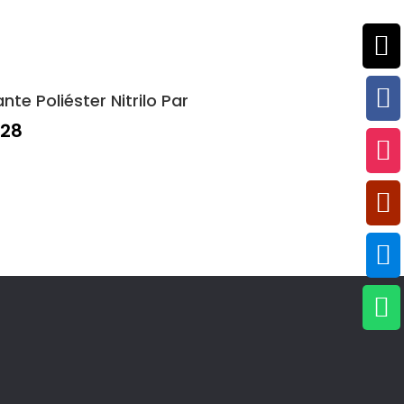


nte Poliéster Nitrilo Par
128



