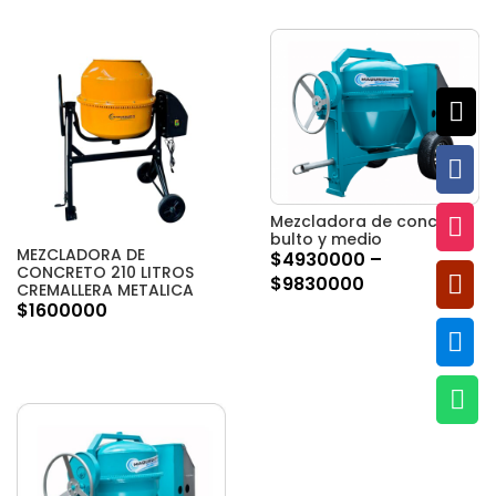


Mezcladora de concreto

bulto y medio
MEZCLADORA DE
$
4930000
–
CONCRETO 210 LITROS

$
9830000
CREMALLERA METALICA
$
1600000

