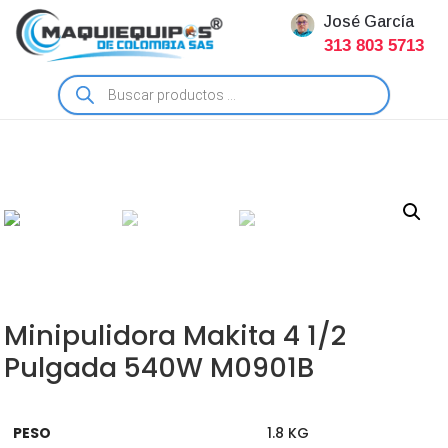
José García
313 803 5713
Búsqueda
de
productos
Minipulidora Makita 4 1/2
Pulgada 540W M0901B
PESO
1.8 KG