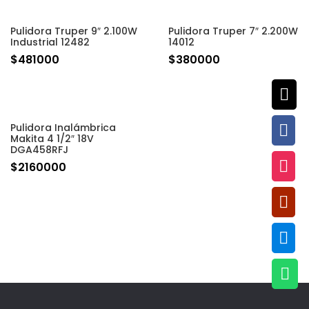
Pulidora Truper 9″ 2.100W
Pulidora Truper 7″ 2.200W
Industrial 12482
14012
$
481000
$
380000

Pulidora Inalámbrica

Makita 4 1/2″ 18V
DGA458RFJ

$
2160000


