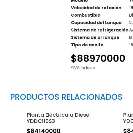
Modelo
Y
Velocidad de rotación
1
Combustible
D
Capacidad del tanque
2.
Sistema de refrigeración
A
Sistema de arranque
E
Tipo de aceite
1
$
88970000
PRODUCTOS RELACIONADOS
Planta Eléctrica a Diesel
Pla
YDDC110S3
YD
$
84140000
$
8