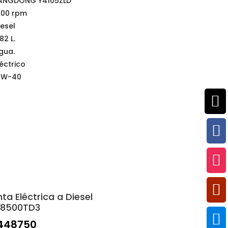
ANGDONG Y4105ZLD
800 rpm
iesel
82 L.
gua.
léctrico
5W-40




nta Eléctrica a Diesel
E8500TD3

448750