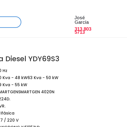
José
García
313 803
5713
 a Diesel YDY69S3
0 Hz
0 Kva - 48 kW63 Kva - 50 kW
9 Kva - 55 kW
MARTGENSMARTGEN 4020N
224D.
VR.
rifásica
27 / 220 V