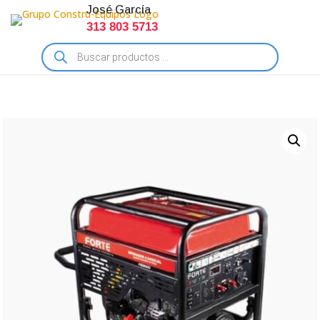
José García
313 803 5713
Búsqueda
de
productos