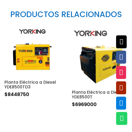
PRODUCTOS RELACIONADOS



Planta Eléctrica a Diesel

YDE8500TD3
Planta Eléctrica a Diesel
$
8448750
YDE8500T

$
6969000
