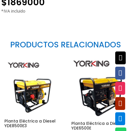
$
1869000
PRODUCTOS RELACIONADOS





Planta Eléctrica a Diesel
Planta Eléctrica a Diesel
YDE8500E3
YDE6500E