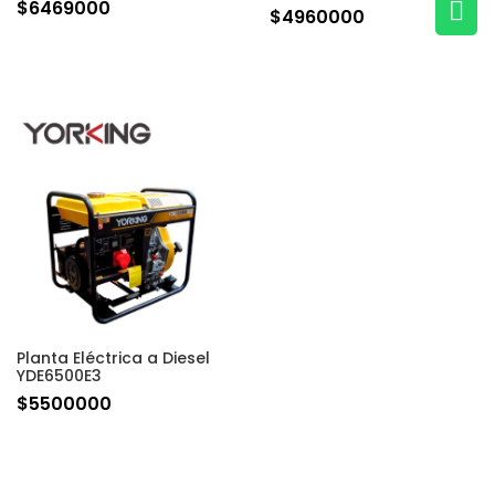
$
6469000

$
4960000
Planta Eléctrica a Diesel
YDE6500E3
$
5500000