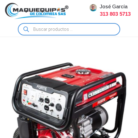
José García
313 803 5713
Búsqueda
de
productos