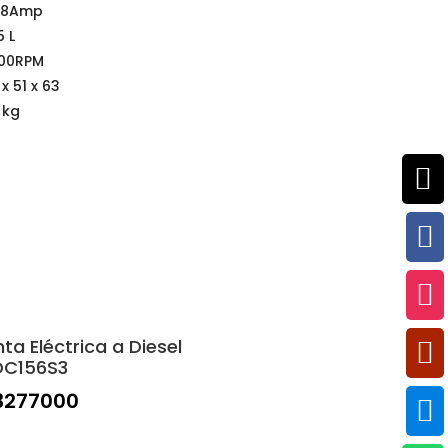
,8Amp
5 L
00RPM
x 51 x 63
 kg



nta Eléctrica a Diesel

DC156S3
3277000
