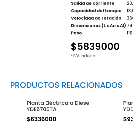
Salida de corriente
20
Capacidad del tanque
13,
Velocidad de rotación
36
Dimensiones (L x An x Al)
74 
Peso
110
$
5839000
PRODUCTOS RELACIONADOS
Planta Eléctrica a Diesel
Pla
YDE6700TA
YD
$
6336000
$
9