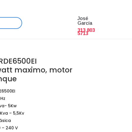
José
García
313 803
5713
 RDE6500EI
att maximo, motor
anque
E6500EI
 Hz
va- 5Kw
5Kva – 5,5Kv
fásica
0 – 240 V