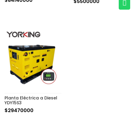
$
84140000
$
5500000

Planta Eléctrica a Diesel
YDY15S3
$
29470000