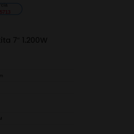
rcía
 5713
ita 7″ 1.200W
cm
M