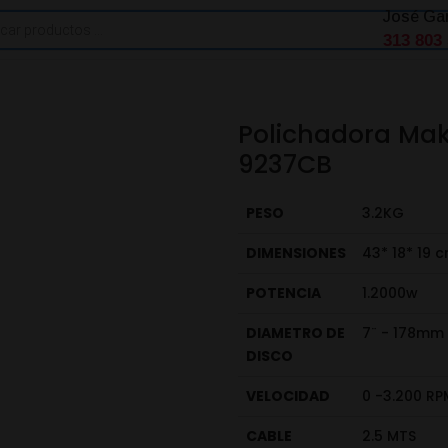
José Ga
313 803
Polichadora Mak
9237CB
PESO
3.2KG
DIMENSIONES
43* 18* 19 
POTENCIA
1.2000w
DIAMETRO DE
7¨ - 178mm
DISCO
VELOCIDAD
0 -3.200 RP
CABLE
2.5 MTS