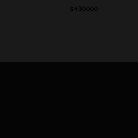
$
430000
Ubicación
grupoconstruequipos@gmail.com
Carrera 50 #40-92 Medellín
Equipos para la Construcción @ Todos