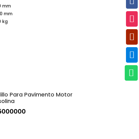

0 mm
50 mm

0 kg



illo Para Pavimento Motor
olina
5000000