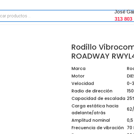
José Ga
313 803
Rodillo Vibroco
ROADWAY RWYL
Marca
Ro
Motor
DIE
Velocidad
0-
Radio de dirección
15
Capacidad de escalada
25
Carga estática hacia
62
adelante/atrás
Amplitud nominal
0,
Frecuencia de vibración
70 