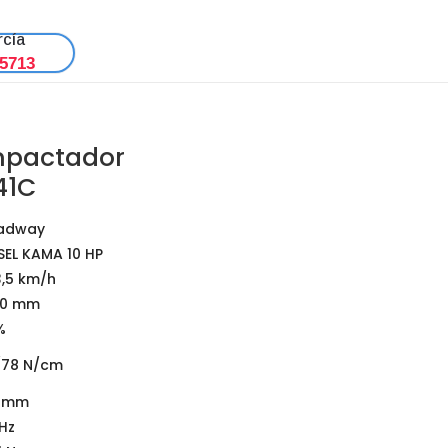
rcía
 5713
mpactador
41C
adway
SEL KAMA 10 HP
3,5 km/h
00 mm
%
/78 N/cm
5 mm
Hz