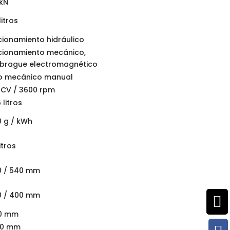
 kN
litros
ionamiento hidráulico
cionamiento mecánico,
brague electromagnético
po mecánico manual
 CV / 3600 rpm
5 litros
 g / kWh
litros
0 / 540 mm
0 / 400 mm

80 mm
30 mm