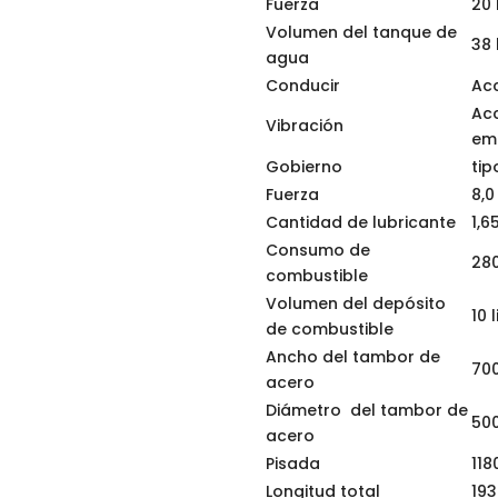
Fuerza
20
Volumen del tanque de
38 
agua
Conducir
Acc
Ac
Vibración
em
Gobierno
ti
Fuerza
8,0
Cantidad de lubricante
1,6
Consumo de
280
combustible
Volumen del depósito
10 
de combustible
Ancho del tambor de
70
acero
Diámetro del tambor de
50
acero
Pisada
11
Longitud total
19