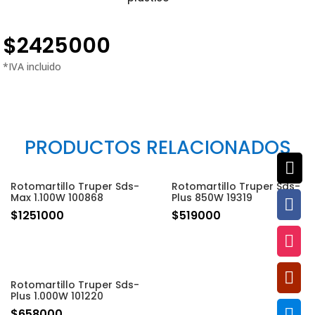
$
2425000
PRODUCTOS RELACIONADOS

Rotomartillo Truper Sds-
Rotomartillo Truper Sds-
Max 1.100W 100868
Plus 850W 19319

$
1251000
$
519000


Rotomartillo Truper Sds-
Plus 1.000W 101220

$
658000