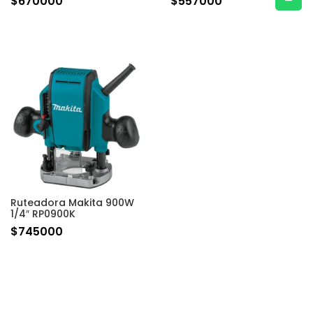
$
670000
$
557000
Ruteadora Makita 900W
1/4″ RP0900K
$
745000