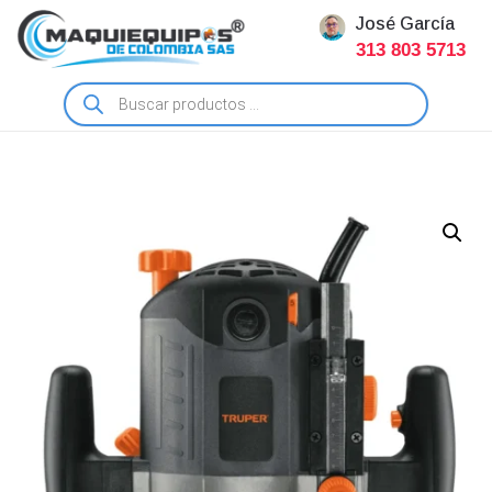
José García
313 803 5713
Búsqueda
de
productos