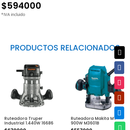
$
594000
PRODUCTOS RELACIONADOS





Ruteadora Truper
Ruteadora Makita MT
Industrial 1.440W 16686
900W M3601B
