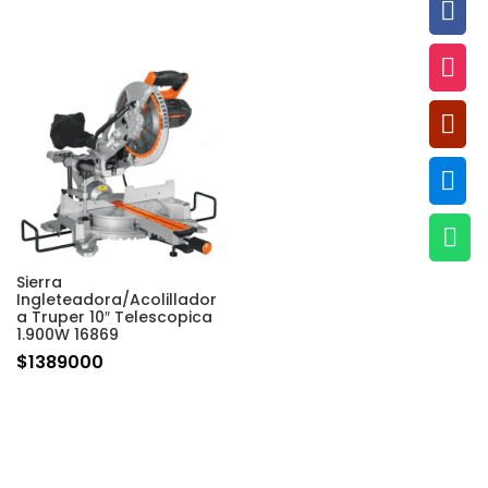





Sierra
Ingleteadora/Acolillador
a Truper 10″ Telescopica
1.900W 16869
$
1389000