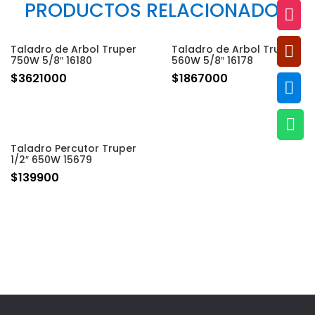
PRODUCTOS RELACIONADOS


Taladro de Arbol Truper
Taladro de Arbol Truper
750W 5/8″ 16180
560W 5/8″ 16178
$
3621000
$
1867000


Taladro Percutor Truper
1/2″ 650W 15679
$
139900