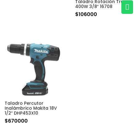
Taladro Rotación Truper

400W 3/8″ 16708
$
106000
Taladro Percutor
Inalámbrico Makita 18V
1/2″ DHP453X10
$
670000