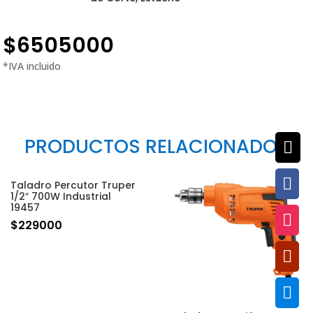
$
6505000
PRODUCTOS RELACIONADOS


Taladro Percutor Truper
1/2″ 700W Industrial
19457

$
229000

