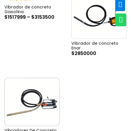

Vibrador de concreto
Gasolina
$
1517999
–
$
3153500

VIbrador de concreto
Enar
$
2850000
Vibradores De Concreto