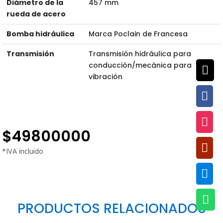
Diámetro de la
457 mm
rueda de acero
Bomba hidráulica
Marca Poclain de Francesa
Transmisión
Transmisión hidráulica para
conducción/mecánica para

vibración


$
49800000



PRODUCTOS RELACIONADOS